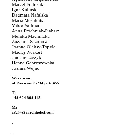
Marcel Fodczuk
Igor Kuliński
Dagmara Nafalska
Maria Meshkuts
Yahor Yafimau
Anna Próchniak-Piekarz
Monika Machnicka
Zuzanna Sazonow
Joanna Oleksy-Topyła
Maciej Workert
Jan Juraszczyk
Hanna Gabryszewska
Joanna Wojno
Warszawa
ul. Żurawia 32/34 pok. 455
T:
+48 604 808 115
M:
z3z@z3zarchitekci.com
.
.