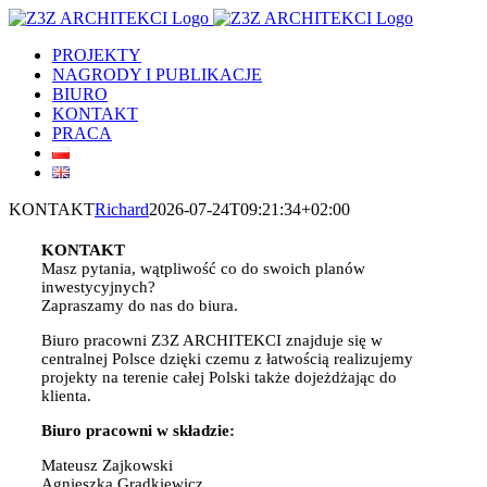
Skip
to
PROJEKTY
content
NAGRODY I PUBLIKACJE
BIURO
KONTAKT
PRACA
KONTAKT
Richard
2026-07-24T09:21:34+02:00
KONTAKT
Masz pytania, wątpliwość co do swoich planów
inwestycyjnych?
Zapraszamy do nas do biura.
Biuro pracowni Z3Z ARCHITEKCI znajduje się w
centralnej Polsce dzięki czemu z łatwością realizujemy
projekty na terenie całej Polski także dojeżdżając do
klienta.
Biuro pracowni w składzie:
Mateusz Zajkowski
Agnieszka Grądkiewicz