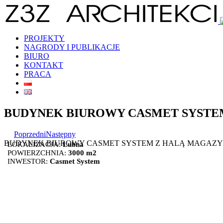
Skip
to
content
PROJEKTY
NAGRODY I PUBLIKACJE
BIURO
KONTAKT
PRACA
BUDYNEK BIUROWY CASMET SYST
Poprzedni
Następny
BUDYNEK BIUROWY CASMET SYSTEM Z HALĄ MAGAZ
LOKALIZACJA:
Łubna
POWIERZCHNIA:
3000 m2
INWESTOR:
Casmet
System