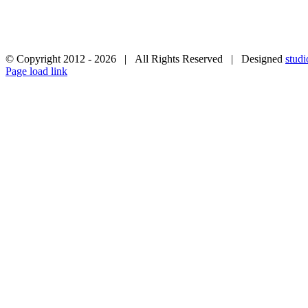
© Copyright 2012 -
2026 | All Rights Reserved | Designed
studi
Facebook
Instagram
YouTube
Page load link