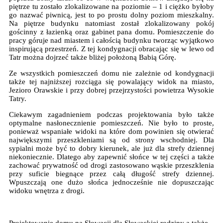
piętrze tu zostało zlokalizowane na poziomie – 1 i ciężko byłoby
go nazwać piwnicą, jest to po prostu dolny poziom mieszkalny.
Na piętrze budynku natomiast został zlokalizowany pokój
gościnny z łazienką oraz gabinet pana domu. Pomieszczenie do
pracy góruje nad miastem i całością budynku tworząc wyjątkowo
inspirującą przestrzeń. Z tej kondygnacji obracając się w lewo od
Tatr można dojrzeć także bliżej położoną Babią Górę.
Ze wszystkich pomieszczeń domu nie zależnie od kondygnacji
także tej najniższej rozciąga się powalający widok na miasto,
Jezioro Orawskie i przy dobrej przejrzystości powietrza Wysokie
Tatry.
Ciekawym zagadnieniem podczas projektowania było także
optymalne nasłonecznienie pomieszczeń. Nie było to proste,
ponieważ wspaniałe widoki na które dom powinien się otwierać
największymi przeszkleniami są od strony wschodniej. Dla
sypialni może być to dobry kierunek, ale już dla strefy dziennej
niekoniecznie. Dlatego aby zapewnić słońce w tej części a także
zachować prywatność od drogi zastosowano wąskie przeszklenia
przy suficie biegnące przez całą długość strefy dziennej.
Wpuszczają one dużo słońca jednocześnie nie dopuszczając
widoku wnętrza z drogi.
Projektowanie domu na Słowacji dla Słowackiej rodziny a także