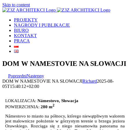
Skip to content
PROJEKTY
NAGRODY I PUBLIKACJE
BIURO
KONTAKT
PRACA
DOM W NAMESTOVIE NA SŁOWACJI
Poprzedni
Następny
DOM W NAMESTOVIE NA SŁOWACJI
Richard
2025-08-
05T15:40:12+02:00
LOKALIZACJA:
Námestovo, Słowacja
2
POWIERZCHNIA:
280 m
Námestovo to miasto na północy, którego niewątpliwym walorem
jest malownicze położenie w górzystym terenie u brzegu jeziora
Orawskiego. Rozciąga się z niego niesamowita panorama na