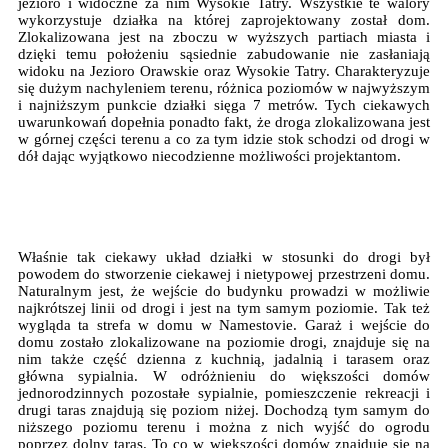
jezioro i widoczne za nim Wysokie Tatry. Wszystkie te walory
wykorzystuje działka na której zaprojektowany został dom.
Zlokalizowana jest na zboczu w wyższych partiach miasta i
dzięki temu położeniu sąsiednie zabudowanie nie zasłaniają
widoku na Jezioro Orawskie oraz Wysokie Tatry. Charakteryzuje
się dużym nachyleniem terenu, różnica poziomów w najwyższym
i najniższym punkcie działki sięga 7 metrów. Tych ciekawych
uwarunkowań dopełnia ponadto fakt, że droga zlokalizowana jest
w górnej części terenu a co za tym idzie stok schodzi od drogi w
dół dając wyjątkowo niecodzienne możliwości projektantom.
Właśnie tak ciekawy układ działki w stosunki do drogi był
powodem do stworzenie ciekawej i nietypowej przestrzeni domu.
Naturalnym jest, że wejście do budynku prowadzi w możliwie
najkrótszej linii od drogi i jest na tym samym poziomie. Tak też
wygląda ta strefa w domu w Namestovie. Garaż i wejście do
domu zostało zlokalizowane na poziomie drogi, znajduje się na
nim także część dzienna z kuchnią, jadalnią i tarasem oraz
główna sypialnia. W odróżnieniu do większości domów
jednorodzinnych pozostałe sypialnie, pomieszczenie rekreacji i
drugi taras znajdują się poziom niżej. Dochodzą tym samym do
niższego poziomu terenu i można z nich wyjść do ogrodu
poprzez dolny taras. To co w większości domów znajduje się na