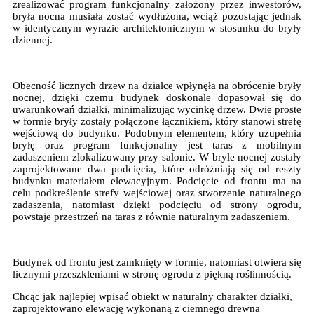
zrealizować program funkcjonalny założony przez inwestorów,
bryła nocna musiała zostać wydłużona, wciąż pozostając jednak
w identycznym wyrazie architektonicznym w stosunku do bryły
dziennej.
Obecność licznych drzew na działce wpłynęła na obrócenie bryły
nocnej, dzięki czemu budynek doskonale dopasował się do
uwarunkowań działki, minimalizując wycinkę drzew. Dwie proste
w formie bryły zostały połączone łącznikiem, który stanowi strefę
wejściową do budynku. Podobnym elementem, który uzupełnia
bryłę oraz program funkcjonalny jest taras z mobilnym
zadaszeniem zlokalizowany przy salonie. W bryle nocnej zostały
zaprojektowane dwa podcięcia, które odróżniają się od reszty
budynku materiałem elewacyjnym. Podcięcie od frontu ma na
celu podkreślenie strefy wejściowej oraz stworzenie naturalnego
zadaszenia, natomiast dzięki podcięciu od strony ogrodu,
powstaje przestrzeń na taras z równie naturalnym zadaszeniem.
Budynek od frontu jest zamknięty w formie, natomiast otwiera się
licznymi przeszkleniami w stronę ogrodu z piękną roślinnością.
Chcąc jak najlepiej wpisać obiekt w naturalny charakter działki,
zaprojektowano elewację wykonaną z ciemnego drewna