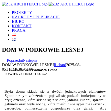
Skip
to
PROJEKTY
content
NAGRODY I PUBLIKACJE
BIURO
KONTAKT
PRACA
DOM W PODKOWIE LEŚNEJ
Poprzedni
Następny
DOM W PODKOWIE LEŚNEJ
Richard
2025-08-
05T11:59:38+02:00
LOKALIZACJA:
Podkowa Leśna
POWIERZCHNIA:
164 m2
Bryła domu składa się z dwóch jednakowych elementów.
Zgodnie z tym założeniem, pojawił się podział funkcjonalny na
bryłę dzienną, która składa się z salonu, jadalni, kuchni, spiżarni i
gabinetu oraz bryłę nocną, która mieści dwie sypialnie i łazienki,
garderobę, pomieszczenie gospodarcze oraz garaż. Aby