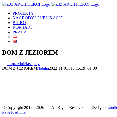
Skip
to
PROJEKTY
content
NAGRODY I PUBLIKACJE
BIURO
KONTAKT
PRACA
DOM Z JEZIOREM
Poprzedni
Następny
DOM Z JEZIOREM
Natalia
2022-11-01T18:15:59+01:00
© Copyright 2012 -
2026 | All Rights Reserved | Designed
studi
Facebook
Instagram
YouTube
Page load link