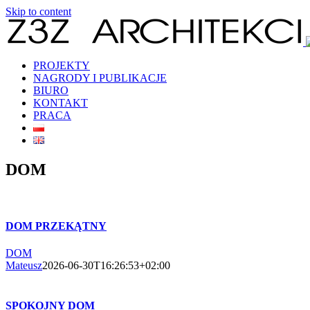
Skip to content
PROJEKTY
NAGRODY I PUBLIKACJE
BIURO
KONTAKT
PRACA
DOM
DOM PRZEKĄTNY
DOM
Mateusz
2026-06-30T16:26:53+02:00
SPOKOJNY DOM